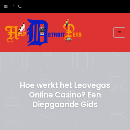
Hoe werkt het Leovegas
Online Casino? Een
Diepgaande Gids